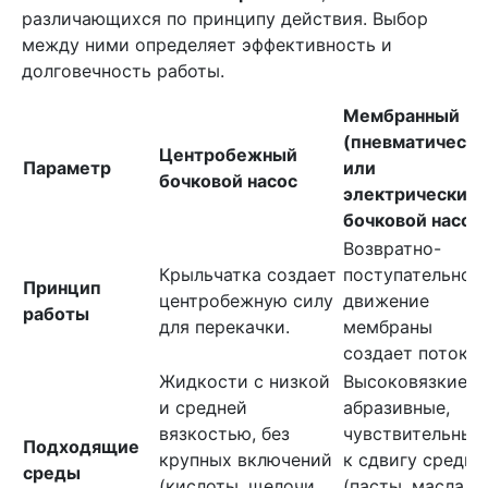
различающихся по принципу действия. Выбор
между ними определяет эффективность и
долговечность работы.
Мембранный
(пневматически
Центробежный
Параметр
или
бочковой насос
электрический)
бочковой насос
Возвратно-
Крыльчатка создает
поступательное
Принцип
центробежную силу
движение
работы
для перекачки.
мембраны
создает поток.
Жидкости с низкой
Высоковязкие,
и средней
абразивные,
вязкостью, без
чувствительные
Подходящие
крупных включений
к сдвигу среды
среды
(кислоты, щелочи,
(пасты, масла,