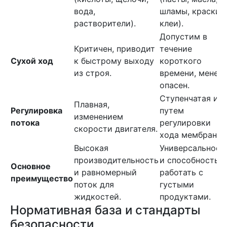
вода,
шламы, краски,
растворители).
клеи).
Допустим в
Критичен, приводит
течение
Сухой ход
к быстрому выходу
короткого
из строя.
времени, менее
опасен.
Ступенчатая ил
Плавная,
Регулировка
путем
изменением
потока
регулировки
скорости двигателя.
хода мембраны.
Высокая
Универсальност
производительность
и способность
Основное
и равномерный
работать с
преимущество
поток для
густыми
жидкостей.
продуктами.
Нормативная база и стандарты
безопасности