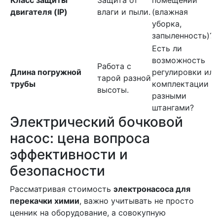
Класс защиты
Защита от
помещении
двигателя (IP)
влаги и пыли.
(влажная
уборка,
запыленность)?
Есть ли
возможность
Работа с
Длина погружной
регулировки или
тарой разной
трубы
комплектации
высоты.
разными
штангами?
Электрический бочковой
насос: цена вопроса
эффективности и
безопасности
Рассматривая стоимость
электронасоса для
перекачки химии
, важно учитывать не просто
ценник на оборудование, а совокупную