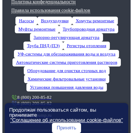
Политика конфеденциальности
Правила использования cookie-файлов
Насосы
Воздуходувки
Хомуты ремонтные
Муфты ремонтные
Трубопроводная арматура
Запорно-регулирующая арматура
Труба ПНД (ПЭ)
Регистры отопления
УФ-системы для обеззараживания воды и воздуха
Автоматические системы приготовления растворов
Оборудование для очистки сточных вод
Химические фильтровальные установки
Установки повышения давления воды
8 (800) 200-85-82
8 (800) 200-85-82
+7 (922) 188-34-29
Продолжая пользоваться сайтом, вы
принимаете
rnd@evropump.ru
"Соглашение об использовании cookie-файлов"
г. Ростов-на-Дону, ул. ​Петрожицкого, д. 1Д
Принять