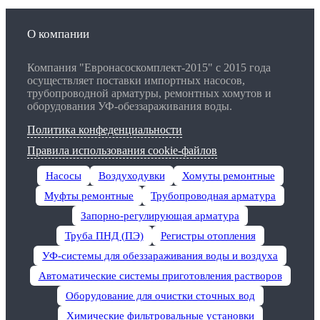
О компании
Компания "Евронасоскомплект-2015" с 2015 года
осуществляет поставки импортных насосов,
трубопроводной арматуры, ремонтных хомутов и
оборудования УФ-обеззараживания воды.
Политика конфеденциальности
Правила использования cookie-файлов
Насосы
Воздуходувки
Хомуты ремонтные
Муфты ремонтные
Трубопроводная арматура
Запорно-регулирующая арматура
Труба ПНД (ПЭ)
Регистры отопления
УФ-системы для обеззараживания воды и воздуха
Автоматические системы приготовления растворов
Оборудование для очистки сточных вод
Химические фильтровальные установки