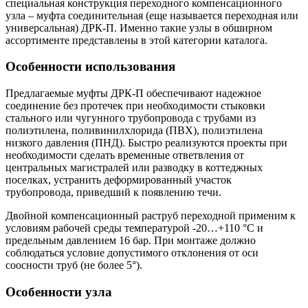
специальная конструкция переходного компенсационного
узла – муфта соединительная (еще называется переходная или
универсальная) ДРК-П. Именно такие узлы в обширном
ассортименте представлены в этой категории каталога.
Особенности использования
Предлагаемые муфты ДРК-П обеспечивают надежное
соединение без протечек при необходимости стыковки
стального или чугунного трубопровода с трубами из
полиэтилена, поливинилхлорида (ПВХ), полиэтилена
низкого давления (ПНД). Быстро реализуются проекты при
необходимости сделать временные ответвления от
центральных магистралей или разводку в коттеджных
поселках, устранить деформированный участок
трубопровода, приведший к появлению течи.
Двойной компенсационный раструб переходной применим к
условиям рабочей среды температурой -20…+110 °C и
предельным давлением 16 бар. При монтаже должно
соблюдаться условие допустимого отклонения от оси
соосности труб (не более 5°).
Особенности узла