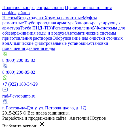
Политика конфеденциальности
Правила использования
cookie-файлов
Насосы
Воздуходувки
Хомуты ремонтные
Муфты
ремонтные
Трубопроводная арматура
Запорно-регулирующая
арматура
Труба ПНД (ПЭ)
Регистры отопления
УФ-системы для
обеззараживания воды и воздуха
Автоматические системы
приготовления растворов
Оборудование для очистки сточных
вод
Химические фильтровальные установки
Установки
повышения давления воды
8 (800) 200-85-82
8 (800) 200-85-82
+7 (922) 188-34-29
rnd@evropump.ru
г. Ростов-на-Дону, ул. ​Петрожицкого, д. 1Д
2015-2025 © Все права защищены.
Разработка и продвижение сайта | Анатолий Юсупов
Выберите регион: