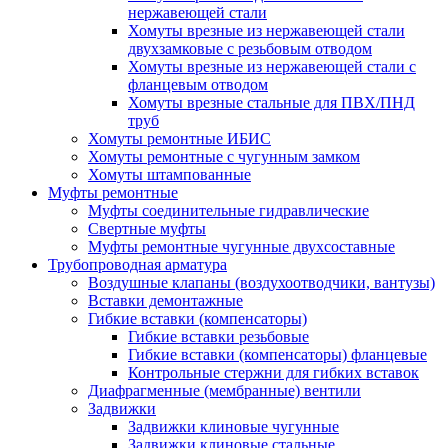
нержавеющей стали
Хомуты врезные из нержавеющей стали
двухзамковые с резьбовым отводом
Хомуты врезные из нержавеющей стали с
фланцевым отводом
Хомуты врезные стальные для ПВХ/ПНД
труб
Хомуты ремонтные ИБИС
Хомуты ремонтные с чугунным замком
Хомуты штампованные
Муфты ремонтные
Муфты соединительные гидравлические
Свертные муфты
Муфты ремонтные чугунные двухсоставные
Трубопроводная арматура
Воздушные клапаны (воздухоотводчики, вантузы)
Вставки демонтажные
Гибкие вставки (компенсаторы)
Гибкие вставки резьбовые
Гибкие вставки (компенсаторы) фланцевые
Контрольные стержни для гибких вставок
Диафрагменные (мембранные) вентили
Задвижки
Задвижки клиновые чугунные
Задвижки клиновые стальные