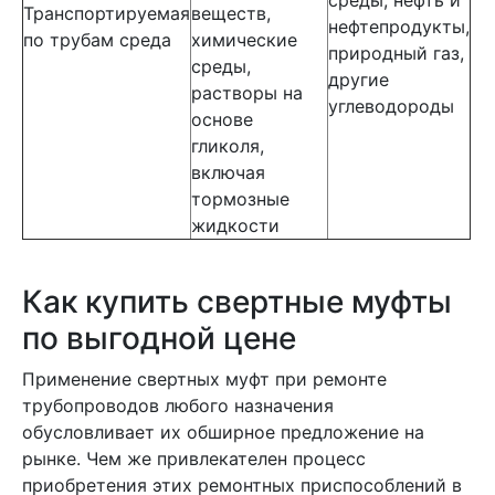
среды, нефть и
Транспортируемая
веществ,
нефтепродукты,
по трубам среда
химические
природный газ,
среды,
другие
растворы на
углеводороды
основе
гликоля,
включая
тормозные
жидкости
Как купить свертные муфты
по выгодной цене
Применение свертных муфт при ремонте
трубопроводов любого назначения
обусловливает их обширное предложение на
рынке. Чем же привлекателен процесс
приобретения этих ремонтных приспособлений в