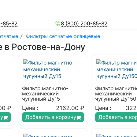
0-85-82
8 (800) 200-85-82
етчатые
/
Фильтры сетчатые фланцевые
 в Ростове-на-Дону
Фильтр магнитно-
Фильтр магнитн
механический
механический
чугунный Ду15
чугунный Ду150
00
₽
2162.00
₽
322
Цена :
Цена :
ну
Добавить в корзину
Добавить в ко