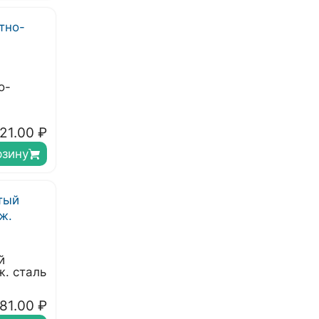
о-
21.00
₽
рзину
й
. сталь
81.00
₽