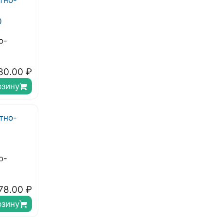
о-
30.00
₽
рзину
о-
78.00
₽
рзину