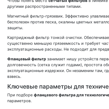
Чтобы понять место
сетчатых фильтров
в линейке 
другими распространенными типами.
Магнитный фильтр-грязевик. Эффективно улавливае
бесполезен против песка, окалины цветных металл
защиты.
Картриджный фильтр тонкой очистки. Обеспечивает
существенно меньшую грязеемкость и требует час
эксплуатационные расходы. Не подходит для пред
Фланцевый фильтр
занимает нишу устройств перв
долговечность (сетка служит годами), простота о
эксплуатационные издержки. Он незаменим там, гд
взвесь.
Ключевые параметры для техниче
При подборе
фланцевого фильтра для технологич
параметров.