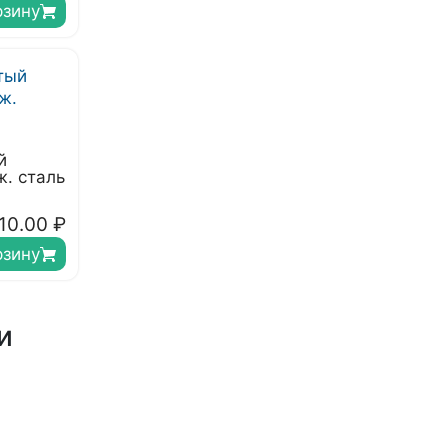
рзину
й
. сталь
10.00
₽
рзину
и