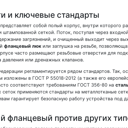
и и ключевые стандарты
представляет собой полый корпус, внутри которого р
 штампованной сеткой. Поток, поступая через входно
задержание загрязнений, и очищенный выходит через вы
ый
фланцевый люк
или заглушка на резьбе, позволяюща
орпусе часто размещают резьбовые отверстия для под
 давления или дренажных клапанов.
едерации регламентируется рядом стандартов. Так, о
м изложены в ГОСТ Р 55018-2012 (а также его европей
часто соответствуют требованиям ГОСТ 356-80 на
стал
 сеток применяются стандарты на металлотканые сет
ивам гарантирует безопасную работу устройства под 
й фланцевый против других тип