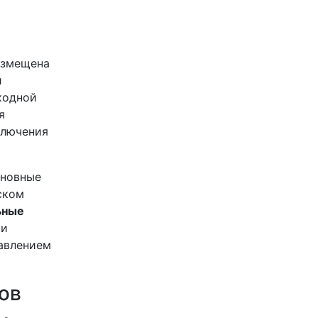
азмещена
й
ходной
я
ключения
сновные
ском
ьные
ки
давлением
ов