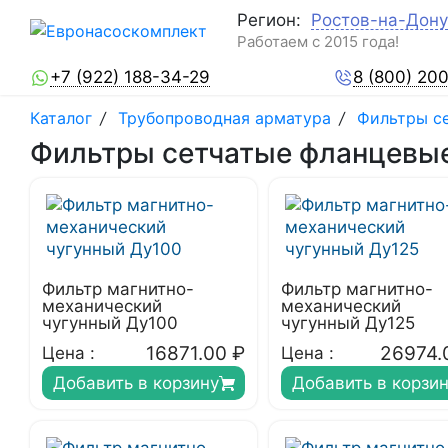
Регион:
Ростов-на-Дону
Работаем с 2015 года!
+7 (922) 188-34-29
8 (800) 20
Каталог
/
Трубопроводная арматура
/
Фильтры с
Фильтры сетчатые фланцевые
Фильтр магнитно-
Фильтр магнитно-
механический
механический
чугунный Ду100
чугунный Ду125
16871.00
₽
26974.
Цена :
Цена :
Добавить в корзину
Добавить в корзи