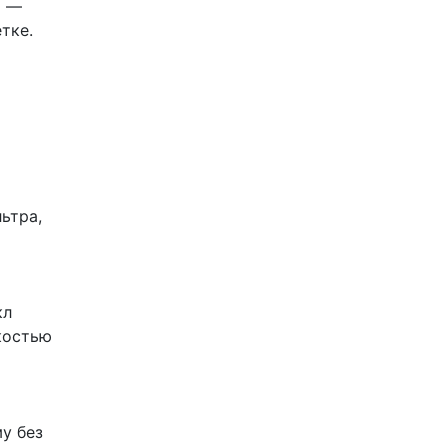
а —
тке.
ьтра,
кл
костью
у без