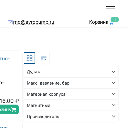
0
rnd@evropump.ru
Корзина
Ду, мм
о-
Макс. давление, бар
Материал корпуса
16.00
₽
Магнитный
рзину
Производитель