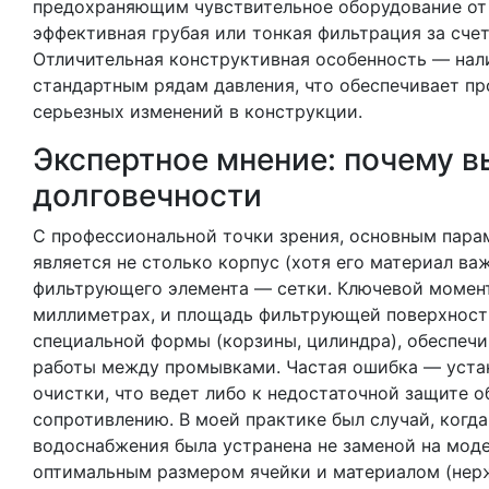
предохраняющим чувствительное оборудование от
эффективная грубая или тонкая фильтрация за сче
Отличительная конструктивная особенность — на
стандартным рядам давления, что обеспечивает п
серьезных изменений в конструкции.
Экспертное мнение: почему в
долговечности
С профессиональной точки зрения, основным пара
является не столько корпус (хотя его материал ва
фильтрующего элемента — сетки. Ключевой моме
миллиметрах, и площадь фильтрующей поверхности
специальной формы (корзины, цилиндра), обеспечи
работы между промывками. Частая ошибка — уста
очистки, что ведет либо к недостаточной защите 
сопротивлению. В моей практике был случай, когд
водоснабжения была устранена не заменой на мод
оптимальным размером ячейки и материалом (нерж