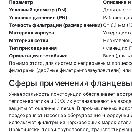
Параметр
Описание и
Условный диаметр (DN)
Должен соо
Условное давление (PN)
Рабочее дав
Точность фильтрации (размер ячейки)
От 0.1 мм (
Материал корпуса
Углеродиста
Материал сетки
Нержавеющая
Тип присоединения
Фланец по Г
Ориентация отстойника
Вниз (для ж
Помимо этого, для систем с непрерывным процес
фильтрами (двойные фильтры-грязеуловители) или 
Сферы применения фланцевы
Универсальность конструкции обеспечивает востре
теплоэнергетике и ЖКХ их устанавливают на ввода
защиты от окалины и песка. В промышленных водо
предохраняют насосное оборудование и форсунки
используют фильтры из нержавеющих марок стали д
Практически любой трубопровод, транспортирующи