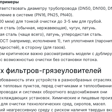
 примеры
тветствовать диаметру трубопровода (DN50, DN100, D
ление в системе (PN16, PN25, PN40).
100 мкм) для тонкой очистки до 3-5 мм для грубой.
я сталь (обычная, нержавеющая), чугун, латунь.
 сталь (чаще всего), латунь, углеродистая сталь.
ОСТ (например, исполнение 1), тип уплотнения (паронит
идкостей), в сторону (для газов).
сом критически важно рассматривать модели с дубли
с возможностью очистки без остановки потока.
х фильтров-грязеуловителей
бованность этих устройств в разнообразных отраслях.
х тепловых пунктов, перед счетчиками и теплообменн
проводах и системах оборотного водоснабжения они
 охлаждающих установок. Химические и пищевые прои
ля очистки технологических сред, сиропов, масел.
й неагрессивную среду с риском наличия твердых вк