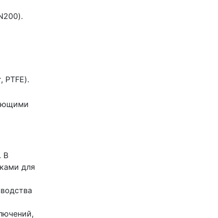
N200).
, PTFE).
рующими
 В
иками для
зводства
лючений,