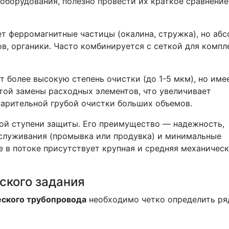
оборудования, полезно провести их краткое сравнение
т ферромагнитные частицы (окалина, стружка), но аб
ов, органики. Часто комбинируется с сеткой для компл
 более высокую степень очистки (до 1-5 мкм), но име
той замены расходных элементов, что увеличивает
варительной грубой очистки больших объемов.
ой ступени защиты. Его преимущество — надежность,
бслуживания (промывка или продувка) и минимальные
е в потоке присутствует крупная и средняя механичес
ского задания
еского трубопровода
необходимо четко определить ря