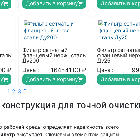
ну
Добавить в корзину
Добавить в ко
Фильтр сетчатый
Фильтр сетчаты
таль
фланцевый нерж. сталь
фланцевый нерж
Ду200
Ду25
00
₽
164541.00
₽
99
Цена :
Цена :
ну
Добавить в корзину
Добавить в ко
1
2
3
конструкция для точной очистк
о рабочей среды определяет надежность всего
ильтр
выступает ключевым элементом защиты,