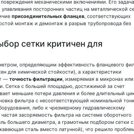
 повреждения механическими включениями. Его задач
т улавливания посторонних частиц на металлической се
личие
присоединительных фланцев
, соответствующих
ростой монтаж и демонтаж в разрыв трубопровода без
ыбор сетки критичен для
метром, определяющим эффективность фланцевого фил
жен для химической стойкости), а характеристики
нт —
точность фильтрации
, измеряемая в микронах или
. Сетка с большей площадью, достижимой за счет
вает меньшие потери давления и более длительный ци
новка фильтра с несоответствующей номинальной тон
оборудования, либо к чрезмерному гидравлическому
а частая засоряемость фильтра на системе оборотного
ель большего диаметра, а грамотным подбором сетки с
авеющая сталь вместо латунной), что решило проблем