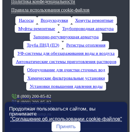
Политика конфеденциальности
Правила использования cookie-файлов
Насосы
Воздуходувки
Хомуты ремонтные
Муфты ремонтные
Трубопроводная арматура
Запорно-регулирующая арматура
Труба ПНД (ПЭ)
Регистры отопления
УФ-системы для обеззараживания воды и воздуха
Автоматические системы приготовления растворов
Оборудование для очистки сточных вод
Химические фильтровальные установки
Установки повышения давления воды
8 (800) 200-85-82
8 (800) 200-85-82
+7 (922) 188-34-29
Продолжая пользоваться сайтом, вы
принимаете
rnd@evropump.ru
"Соглашение об использовании cookie-файлов"
г. Ростов-на-Дону, ул. ​Петрожицкого, д. 1Д
Принять