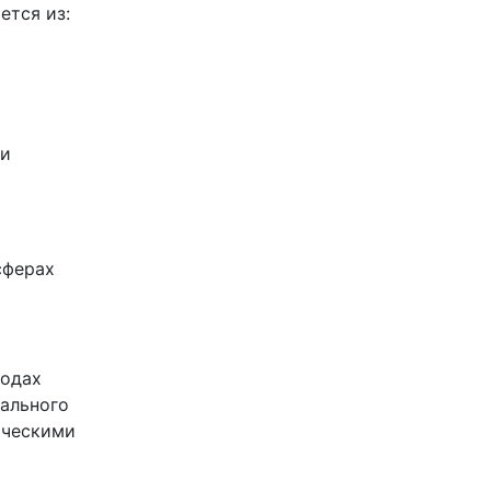
ется из:
 и
сферах
водах
ального
ическими