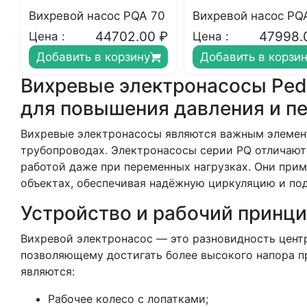
Вихревой насос PQA 70
Вихревой насос PQ
44702.00
₽
47998.
Цена :
Цена :
Добавить в корзину
Добавить в корзи
Вихревые электронасосы Ped
для повышения давления и п
Вихревые электронасосы являются важным элемент
трубопроводах. Электронасосы серии PQ отличают
работой даже при переменных нагрузках. Они прим
объектах, обеспечивая надёжную циркуляцию и по
Устройство и рабочий принц
Вихревой электронасос — это разновидность центр
позволяющему достигать более высокого напора п
являются:
Рабочее колесо с лопатками;