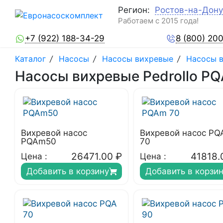
Регион:
Ростов-на-Дону
Работаем с 2015 года!
+7 (922) 188-34-29
8 (800) 20
Каталог
/
Насосы
/
Насосы вихревые
/
Насосы в
Насосы вихревые Pedrollo PQ
Вихревой насос
Вихревой насос P
PQAm50
70
26471.00
₽
41818.
Цена :
Цена :
Добавить в корзину
Добавить в корзи