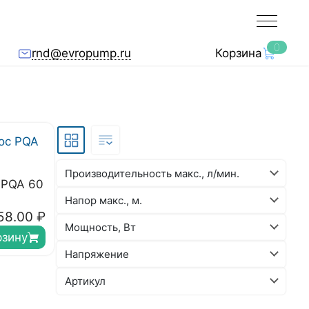
0
rnd@evropump.ru
Корзина
Производительность макс., л/мин.
 PQA 60
Напор макс., м.
58.00
₽
Мощность, Вт
рзину
Напряжение
Артикул