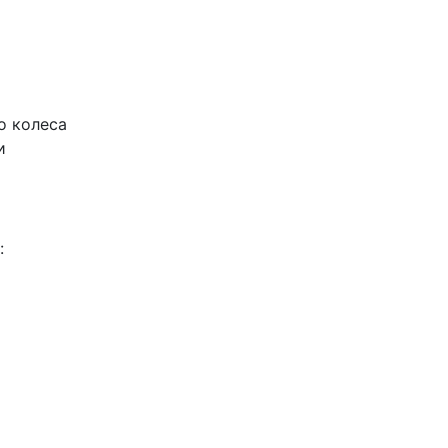
о колеса
и
: