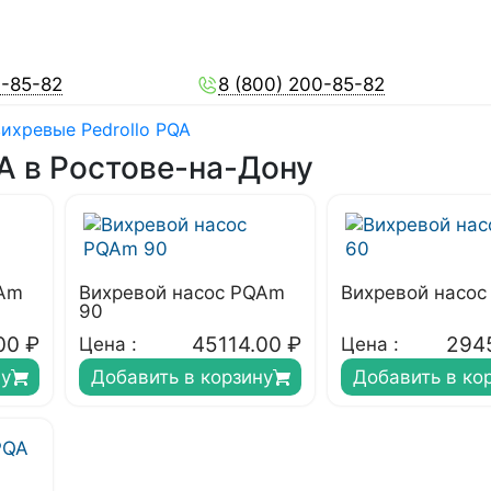
0-85-82
8 (800) 200-85-82
ихревые Pedrollo PQA
A в Ростове-на-Дону
QAm
Вихревой насос PQAm
Вихревой насос
90
00
₽
45114.00
₽
294
Цена :
Цена :
ну
Добавить в корзину
Добавить в ко