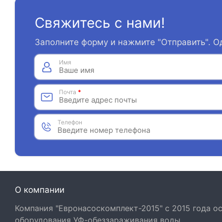
Свяжитесь с нами!
Заполните форму и нажмите "Отправить". О
Имя
Почта
*
Телефон
О компании
Компания "Евронасоскомплект-2015" с 2015 года 
оборудования УФ-обеззараживания воды.