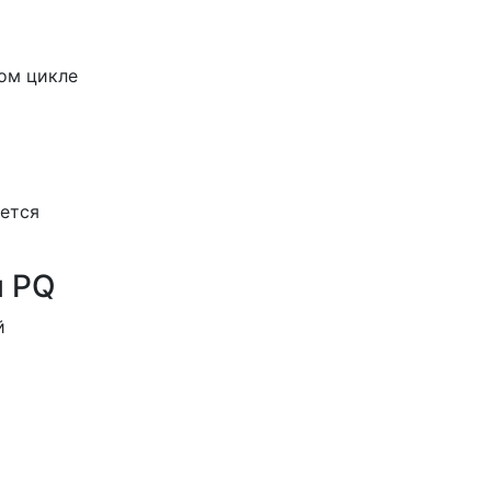
ом цикле
уется
и PQ
й