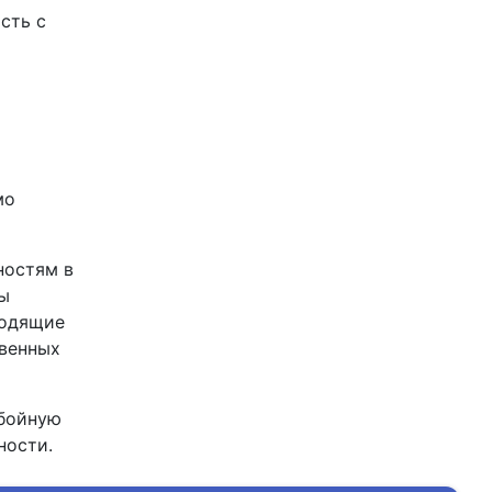
сть с
мо
ностям в
Мы
ходящие
твенных
ебойную
ности.