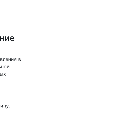
ение
вления в
ьной
ных
ипу,